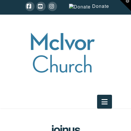
T
Donate
t
W
Facebook
YouTube
Instagram
Navigat
joinus